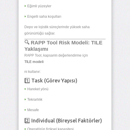
Eğimli yüzeyler
Engelli saha koşulları
Depo ve lojistik süreçlerinde yüksek saha
görünürlüğü sağlar.
🔍 RAPP Tool Risk Modeli: TILE
Yaklaşımı
RAPP Tool, kapsamlı değerlendirme için
TILE modeli
ni kullanır:
1️⃣ Task (Görev Yapısı)
Hareket yönü
Tekrarlılık
Mesafe
2️⃣ Individual (Bireysel Faktörler)
Operatörün fiziksel kapasitesi