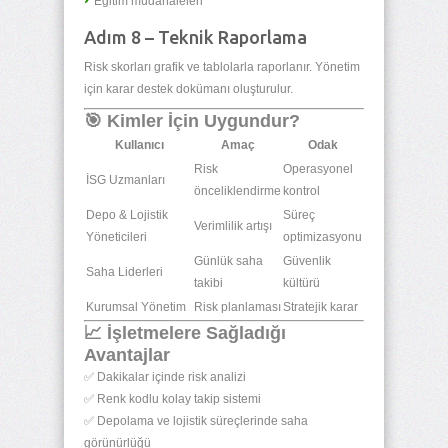
Eğitim müdahaleleri
Adım 8 – Teknik Raporlama
Risk skorları grafik ve tablolarla raporlanır. Yönetim
için karar destek dokümanı oluşturulur.
🎯 Kimler İçin Uygundur?
Kullanıcı
Amaç
Odak
Risk
Operasyonel
İSG Uzmanları
önceliklendirme
kontrol
Depo & Lojistik
Süreç
Verimlilik artışı
Yöneticileri
optimizasyonu
Günlük saha
Güvenlik
Saha Liderleri
takibi
kültürü
Kurumsal Yönetim
Risk planlaması
Stratejik karar
📈 İşletmelere Sağladığı
Avantajlar
✅ Dakikalar içinde risk analizi
✅ Renk kodlu kolay takip sistemi
✅ Depolama ve lojistik süreçlerinde saha
görünürlüğü