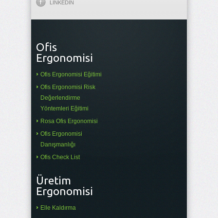
LINKEDIN
Ofis
Ergonomisi
Ofis Ergonomisi Eğitimi
Ofis Ergonomisi Risk
Değerlendirme
Yöntemleri Eğitimi
Rosa Ofis Ergonomisi
Ofis Ergonomisi
Danışmanlığı
Ofis Check List
Üretim
Ergonomisi
Elle Kaldırma