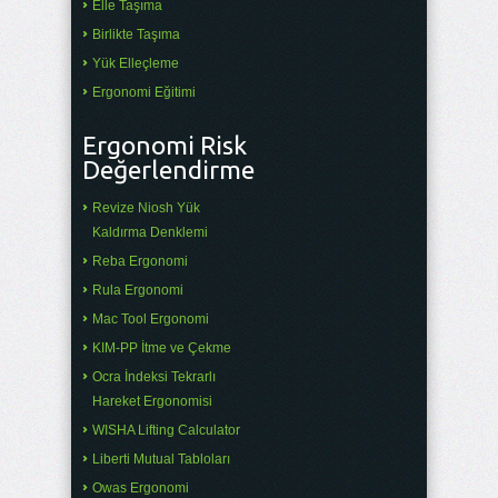
Elle Taşıma
Birlikte Taşıma
Yük Elleçleme
Ergonomi Eğitimi
Ergonomi Risk
Değerlendirme
Revize Niosh Yük
Kaldırma Denklemi
Reba Ergonomi
Rula Ergonomi
Mac Tool Ergonomi
KIM-PP İtme ve Çekme
Ocra İndeksi Tekrarlı
Hareket Ergonomisi
WISHA Lifting Calculator
Liberti Mutual Tabloları
Owas Ergonomi