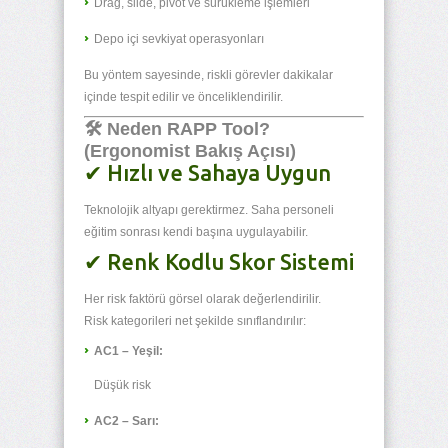
Drag, slide, pivot ve sürükleme işlemleri
Depo içi sevkiyat operasyonları
Bu yöntem sayesinde, riskli görevler dakikalar
içinde tespit edilir ve önceliklendirilir.
🛠 Neden RAPP Tool?
(Ergonomist Bakış Açısı)
✔ Hızlı ve Sahaya Uygun
Teknolojik altyapı gerektirmez. Saha personeli
eğitim sonrası kendi başına uygulayabilir.
✔ Renk Kodlu Skor Sistemi
Her risk faktörü görsel olarak değerlendirilir.
Risk kategorileri net şekilde sınıflandırılır:
AC1 – Yeşil:
Düşük risk
AC2 – Sarı: