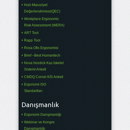
Hızlı Maruziyet
Değerlendirmesi(QEC)
Workplace Ergonomic
Risk Assessment (WERA)
ART Tool
Rapp Tool
Rosa Ofis Ergonomisi
Brief –Best Humantech
Nova Nordick Kas İskelet
Sistemi Anketi
CMDQ Cornel KİS Anketi
Ergonomi ISO
Standartları
Danışmanlık
Ergonomi Danışmanlığı
Webinar ve Kongre
Danışmanlığı