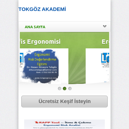
TOKGÖZ AKADEMİ
ANA SAYFA
i
Ergonomi Analiz
Ücretsiz Keşif İsteyin